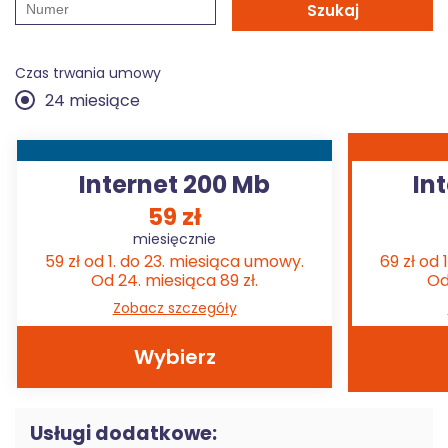
Szukaj
Czas trwania umowy
24 miesiące
Internet 200 Mb
In
59 zł
miesięcznie
59 zł od 1. do 23. miesiąca umowy.
69 zł od
Od 24. miesiąca 89 zł.
Od
Zobacz szczegóły
Wybierz
Usługi dodatkowe: