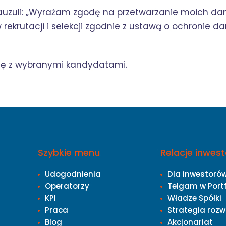
lauzuli: „Wyrażam zgodę na przetwarzanie moich da
rekrutacji i selekcji zgodnie z ustawą o ochronie da
się z wybranymi kandydatami.
Szybkie menu
Relacje inwest
Udogodnienia
Dla inwestoró
Operatorzy
Telgam w Port
KPI
Władze Spółki
Praca
Strategia rozw
Blog
Akcjonariat