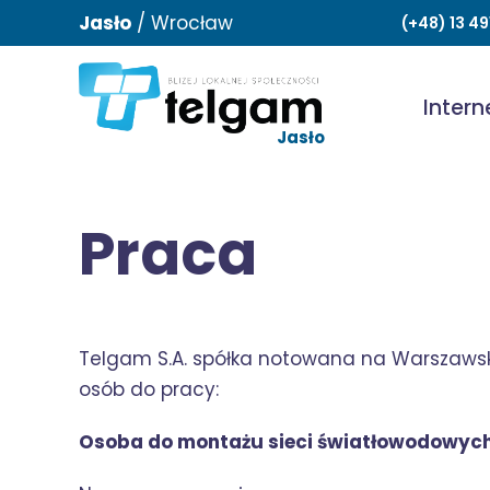
Jasło
/
Wrocław
(+48) 13 4
Intern
Jasło
Praca
Telgam S.A. spółka notowana na Warszawski
osób do pracy:
Osoba do montażu sieci światłowodowych 