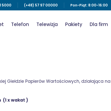
91 5000
(+48) 57 97 00000
Pon-Piąt: 8:00-16:00
et
Telefon
Telewizja
Pakiety
Dla firm
ej Giełdzie Papierów Wartościowych, działająca na 
(1 x wakat )