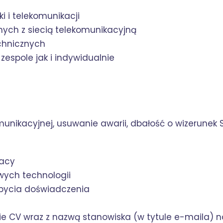
i i telekomunikacji
ch z siecią telekomunikacyjną
chnicznych
espole jak i indywidualnie
unikacyjnej, usuwanie awarii, dbałość o wizerunek S
racy
owych technologii
bycia doświadczenia
e CV wraz z nazwą stanowiska (w tytule e-maila) n