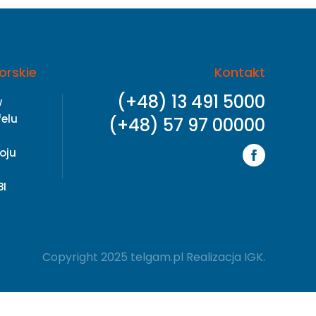
orskie
Kontakt
(+48) 13 491 5000
w
felu
(+48) 57 97 00000
oju
BI
Copyright 2025 telgam.pl Realizacja
IGK
.