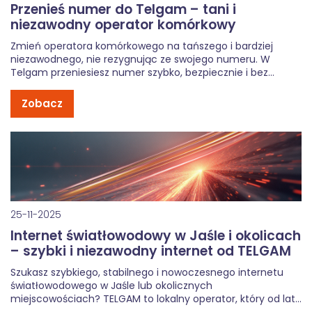
Przenieś numer do Telgam – tani i
niezawodny operator komórkowy
Zmień operatora komórkowego na tańszego i bardziej
niezawodnego, nie rezygnując ze swojego numeru. W
Telgam przeniesiesz numer szybko, bezpiecznie i bez
zbędnych formalności. Dlaczego warto przenieść numer do
Telgam? Coraz więcej osób szuka taniego i niezawodnego
Zobacz
operatora komórkowego, który oferuje uczciwe warunki bez
ukrytych kosztów. […]
25-11-2025
Internet światłowodowy w Jaśle i okolicach
– szybki i niezawodny internet od TELGAM
Szukasz szybkiego, stabilnego i nowoczesnego internetu
światłowodowego w Jaśle lub okolicznych
miejscowościach? TELGAM to lokalny operator, który od lat
dostarcza internet, telewizję i telefonię mieszkańcom