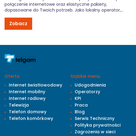
połączenie internetowe oraz elastyczne pakiety,
dopasowane do Twoich potrzeb. Jako lokalny operator,
zapewniamy błyskawiczną i spersonalizowaną obsługę
klienta – bez zbędnych formalności i ukrytych kosztów. Z
Zobacz
Telgam zyskujesz niezawodność, konkurencyjne ceny oraz
wsparcie, na które zawsze możesz […]
Oferta
Szybkie menu
Internet światłowodowy
Udogodnienia
Internet mobilny
Operatorzy
Internet radiowy
KPI
Telewizja
Praca
Telefon domowy
Blog
Telefon komórkowy
Serwis Techniczny
Polityka prywatności
Zagrożenia w sieci