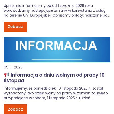
Uprzejmie informujemy, że od 1 stycznia 2026 roku
wprowadzamy następujące zmiany w korzystaniu z usług
na terenie Unii Europejskiej. Obniżamy opłaty: naliczane po
wykorzystaniu limitu GB w roamingu międzynarodowym w
Strefie Euro. Nowa cena to 0,0056832 zł za 1 MB (5,82 zł za
Zobacz
GB tj. 1024 […]
05-11-2025
Informacja o dniu wolnym od pracy 10
listopad
Informujemy, że poniedziałek, 10 listopada 2025 r., został
wyznaczony jako dzień wolny od pracy w zamian za święto
przypadające w sobotę, 1 listopada 2025 r. (Dzień
Wszystkich Świętych). W tym dniu biura TELGAM S.A. w Jaśle
i Wrocławiu będą nieczynne.Zgłoszenia dotyczące awarii
Zobacz
internetu światłowodowego, telefonii […]