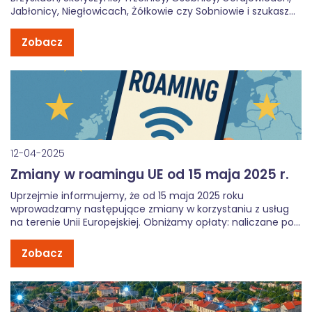
Jabłonicy, Niegłowicach, Żółkowie czy Sobniowie i szukasz
solidnego dostawcy internetu oraz usług
telekomunikacyjnych?TELGAM to lokalna firma z
Zobacz
doświadczeniem, która zapewnia nowoczesny internet
światłowodowy, telewizję cyfrową i telefon komórkowy –
wszystko w jednym, wygodnym pakiecie. […]
12-04-2025
Zmiany w roamingu UE od 15 maja 2025 r.
Uprzejmie informujemy, że od 15 maja 2025 roku
wprowadzamy następujące zmiany w korzystaniu z usług
na terenie Unii Europejskiej. Obniżamy opłaty: naliczane po
wykorzystaniu limitu GB w roamingu międzynarodowym w
Strefie Euro. Nowa cena to 0,00671744 zł za 1 MB (6,88 zł za
Zobacz
GB tj. 1024 […]