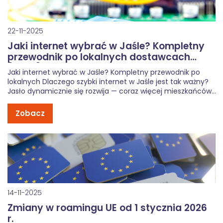
22-11-2025
Jaki internet wybrać w Jaśle? Kompletny
przewodnik po lokalnych dostawcach
[2025]
Jaki internet wybrać w Jaśle? Kompletny przewodnik po
lokalnych Dlaczego szybki internet w Jaśle jest tak ważny?
Jasło dynamicznie się rozwija — coraz więcej mieszkańców
pracuje zdalnie, uczy się online lub korzysta z rozrywki
cyfrowej. Stabilne łącze stało się standardem, a nie
Zobacz
luksusem. Dlatego wybór […]
14-11-2025
Zmiany w roamingu UE od 1 stycznia 2026
r.