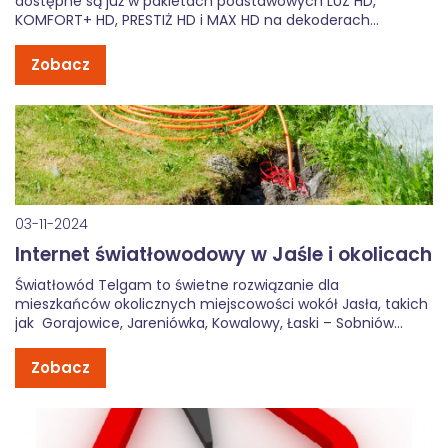
dostępne są już w pakietach podstawowych LUZ HD,
KOMFORT+ HD, PRESTIŻ HD i MAX HD na dekoderach
KORBOX. Programy poszerzą portfolio kanałów
informacyjno-publicystycznych.
Zobacz
03-11-2024
Internet światłowodowy w Jaśle i okolicach
Światłowód Telgam to świetne rozwiązanie dla
mieszkańców okolicznych miejscowości wokół Jasła, takich
jak Gorajowice, Jareniówka, Kowalowy, Łaski – Sobniów
(które tworzą jedno sołectwo), Niegłowice, Osobnica,
Opacie, Trzcinica i Żółków. Dzięki światłowodowi mieszkańcy
Zobacz
zyskują dostęp do szybkiego i niezawodnego internetu,
który doskonale sprawdza się na terenach […]