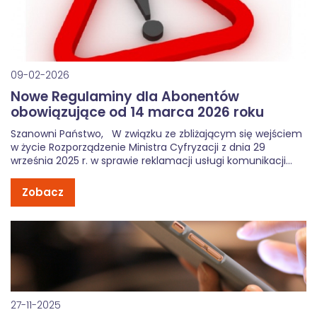
09-02-2026
Nowe Regulaminy dla Abonentów
obowiązujące od 14 marca 2026 roku
Szanowni Państwo, W związku ze zbliżającym się wejściem
w życie Rozporządzenie Ministra Cyfryzacji z dnia 29
września 2025 r. w sprawie reklamacji usługi komunikacji
elektronicznej lub usługi fakultatywnego obciążania
rachunku (Dz.U. 2025, poz. 1371), oraz nowelizacji ustawy o
Zobacz
podatku od towarów i usług (Dz. […]
27-11-2025