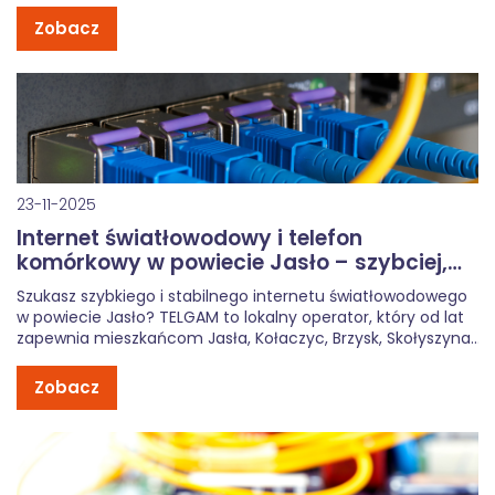
regionu. Dzięki własnej infrastrukturze światłowodowej
Zobacz
zapewniamy wysoką jakość usług oraz krótkie czasy
realizacji. Nasza sieć obejmuje nie tylko Jasło, ale […]
23-11-2025
Internet światłowodowy i telefon
komórkowy w powiecie Jasło – szybciej,
stabilniej, lokalnie
Szukasz szybkiego i stabilnego internetu światłowodowego
w powiecie Jasło? TELGAM to lokalny operator, który od lat
zapewnia mieszkańcom Jasła, Kołaczyc, Brzysk, Skołyszyna i
okolic niezawodne łącze światłowodowe oraz atrakcyjne
pakiety komórkowe. Dzięki nowoczesnej infrastrukturze
Zobacz
gwarantujemy: błyskawiczny internet światłowodowy do 1
Gb/s, stabilny zasięg usług komórkowych, […]