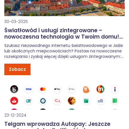
30-03-2025
Światłowód i usługi zintegrowane –
nowoczesna technologia w Twoim domu!
Jasło i okolice
Szukasz niezawodnego internetu światłowodowego w Jaśle
lub okolicznych miejscowościach? Postaw na nowoczesne
rozwiązania i zyskaj więcej dzięki usługom zintegrowanym:
szybki internet, telewizja HD, telefonia komórkowa i
monitoring – wszystko w jednym miejscu! Dlaczego warto
Zobacz
wybrać światłowód? Internet światłowodowy to obecnie
najnowocześniejsze rozwiązanie dostępne na rynku. […]
23-12-2024
Telgam wprowadza Autopay: Jeszcze