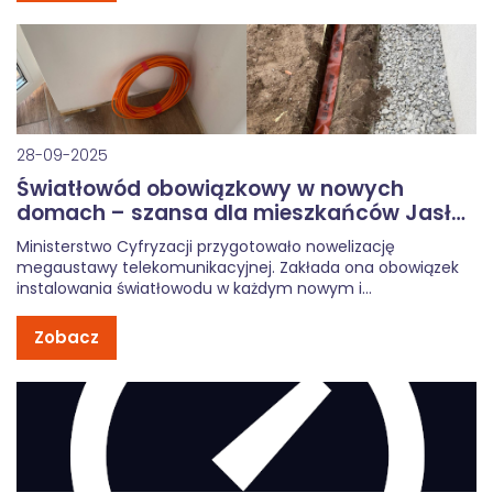
28-09-2025
Światłowód obowiązkowy w nowych
domach – szansa dla mieszkańców Jasła i
okolic
Ministerstwo Cyfryzacji przygotowało nowelizację
megaustawy telekomunikacyjnej. Zakłada ona obowiązek
instalowania światłowodu w każdym nowym i
remontowanym domu jednorodzinnym. To dobra
wiadomość dla mieszkańców Jasła oraz pobliskich
Zobacz
miejscowości: Kołaczyce, Skołyszyn, Osobnica i Brzyska.
Dzięki zmianom dostęp do internetu światłowodowego
stanie się standardem, a nie dodatkowym luksusem. […]