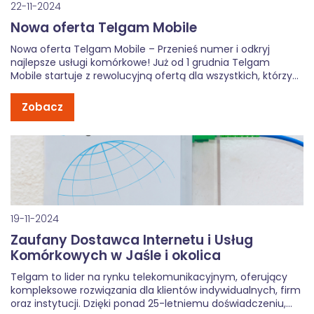
22-11-2024
Nowa oferta Telgam Mobile
Nowa oferta Telgam Mobile – Przenieś numer i odkryj
najlepsze usługi komórkowe! Już od 1 grudnia Telgam
Mobile startuje z rewolucyjną ofertą dla wszystkich, którzy
przeniosą swój numer do naszej sieci! Za jedyne 14,90 zł
miesięcznie oferujemy: Nielimitowane rozmowy (NoLimit
Zobacz
VOICE) do wszystkich sieci, Nielimitowane […]
19-11-2024
Zaufany Dostawca Internetu i Usług
Komórkowych w Jaśle i okolica
Telgam to lider na rynku telekomunikacyjnym, oferujący
kompleksowe rozwiązania dla klientów indywidualnych, firm
oraz instytucji. Dzięki ponad 25-letniemu doświadczeniu,