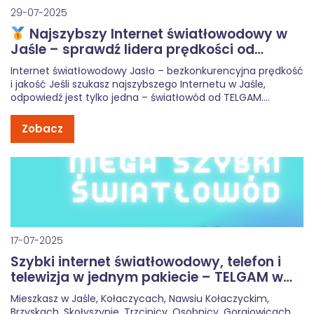
29-07-2025
Najszybszy Internet światłowodowy w
Jaśle – sprawdź lidera prędkości od
TELGAM
Internet światłowodowy Jasło – bezkonkurencyjna prędkość
i jakość Jeśli szukasz najszybszego Internetu w Jaśle,
odpowiedź jest tylko jedna – światłowód od TELGAM.
Potwierdzają to dane o najniższym ping z platformy
SpeedTest.pl z lipca 2025 roku. TELGAM osiąga najwyższe
Zobacz
prędkości pobierania i najniższy ping wśród dostawców […]
17-07-2025
Szybki internet światłowodowy, telefon i
telewizja w jednym pakiecie – TELGAM w
Jaśle i okolicach
Mieszkasz w Jaśle, Kołaczycach, Nawsiu Kołaczyckim,
Brzyskach, Skołyszynie, Trzcinicy, Osobnicy, Gorajowicach,