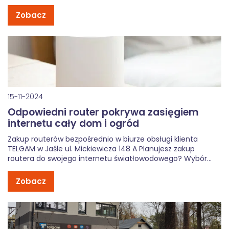
lokalnej infrastrukturze i nowoczesnym technologiom,
zapewniamy najszybszy, bezpieczny i najtańszy internet
Zobacz
światłowodowy oraz usługi komórkowe na najwyższym
poziomie. Dostawca internetu światłowodowego – Jasło i
okolice Szukasz […]
15-11-2024
Odpowiedni router pokrywa zasięgiem
internetu cały dom i ogród
Zakup routerów bezpośrednio w biurze obsługi klienta
TELGAM w Jaśle ul. Mickiewicza 148 A Planujesz zakup
routera do swojego internetu światłowodowego? Wybór
urządzenia bezpośrednio u operatora, jakim jest Telgam,
niesie za sobą wiele korzyści. Oto, dlaczego warto odwiedzić
Zobacz
biuro obsługi klienta w Jaśle ul. Mickiewicza […]