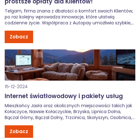
prostsze opłaty dla Klientów!
Telgam, firma znana z dbałości o komfort swoich Klientów,
po raz kolejny wprowadza innowacje, które ułatwią
codzienne życie. Współpraca z Autopay umożliwia szybkie,
wygodne i bezpieczne opłacanie rachunków. Dzięki nowym
funkcjom korzystanie z usług Telgam staje się jeszcze
Zobacz
prostsze. Czym jest Autopay i jakie korzyści […]
15-12-2024
Internet światłowodowy i pakiety usług
Mieszkańcy Jasła oraz okolicznych miejscowości takich jak
Kołaczyce, Nawsie Kołaczyckie, Brzyska, Lipnica Dolna,
Bączal Górny, Bączal Dolny, Trzcinica, Skołyszyn, Osobnica,
Niegłowice i Żółków mogą już teraz korzystać z
nowoczesnego, szybkiego internetu światłowodowego oraz
Zobacz
kompleksowych pakietów usług od Telgam. Oferujemy