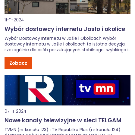
11-11-2024
Wybór dostawcy internetu Jasło i okolice
Wybór Dostawcy Internetu w Jaśle i Okolicach Wybór
dostawcy internetu w Jaśle i okolicach to istotna decyzja,
szczególnie dla osób poszukujących stabilnego, szybkiego i
niezawodnego łącza. Zarówno mieszkańcy miasta, jak i
terenów podmiejskich mają różne opcje. Aby wybrać
Zobacz
najlepiej dopasowaną usługę, warto rozważyć kilka
kluczowych […]
07-11-2024
Nowe kanały telewizyjne w sieci TELGAM
TVMN (nr kanału 123) i TV Republika Plus (nr kanału 124)