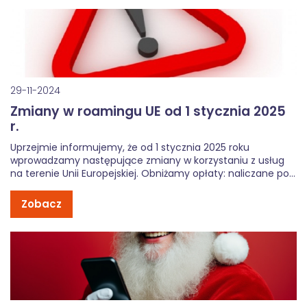
stabilne łącze, nowoczesną telewizję cyfrową oraz […]
29-11-2024
Zmiany w roamingu UE od 1 stycznia 2025
r.
Uprzejmie informujemy, że od 1 stycznia 2025 roku
wprowadzamy następujące zmiany w korzystaniu z usług
na terenie Unii Europejskiej. Obniżamy opłaty: naliczane po
wykorzystaniu limitu GB w roamingu międzynarodowym w
Strefie Euro. Nowa cena to 0,00692224 zł za 1 MB (7,09 zł za
Zobacz
GB tj. 1024 […]