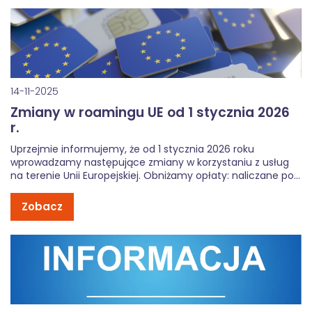
14-11-2025
Zmiany w roamingu UE od 1 stycznia 2026
r.
Uprzejmie informujemy, że od 1 stycznia 2026 roku
wprowadzamy następujące zmiany w korzystaniu z usług
na terenie Unii Europejskiej. Obniżamy opłaty: naliczane po
wykorzystaniu limitu GB w roamingu międzynarodowym w
Strefie Euro. Nowa cena to 0,0056832 zł za 1 MB (5,82 zł za
Zobacz
GB tj. 1024 […]