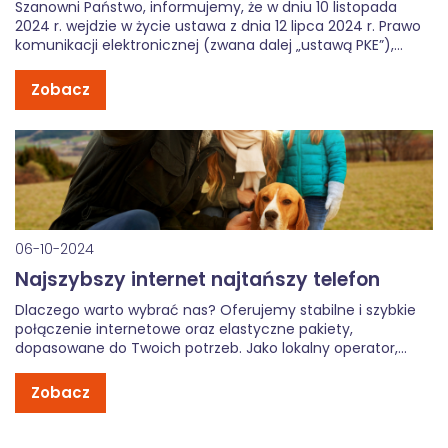
Szanowni Państwo, informujemy, że w dniu 10 listopada
2024 r. wejdzie w życie ustawa z dnia 12 lipca 2024 r. Prawo
komunikacji elektronicznej (zwana dalej „ustawą PKE”),
która zastąpi obecnie obowiązującą ustawę z dnia 16 lipca
2004 r. Prawo telekomunikacyjne. W związku z ww. zmianą
Zobacz
przepisów […]
06-10-2024
Najszybszy internet najtańszy telefon
Dlaczego warto wybrać nas? Oferujemy stabilne i szybkie
połączenie internetowe oraz elastyczne pakiety,
dopasowane do Twoich potrzeb. Jako lokalny operator,
zapewniamy błyskawiczną i spersonalizowaną obsługę
klienta – bez zbędnych formalności i ukrytych kosztów. Z
Zobacz
Telgam zyskujesz niezawodność, konkurencyjne ceny oraz
wsparcie, na które zawsze możesz […]