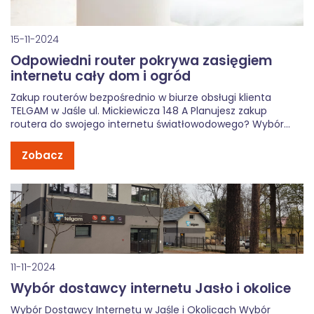
15-11-2024
Odpowiedni router pokrywa zasięgiem
internetu cały dom i ogród
Zakup routerów bezpośrednio w biurze obsługi klienta
TELGAM w Jaśle ul. Mickiewicza 148 A Planujesz zakup
routera do swojego internetu światłowodowego? Wybór
urządzenia bezpośrednio u operatora, jakim jest Telgam,
niesie za sobą wiele korzyści. Oto, dlaczego warto odwiedzić
Zobacz
biuro obsługi klienta w Jaśle ul. Mickiewicza […]
11-11-2024
Wybór dostawcy internetu Jasło i okolice
Wybór Dostawcy Internetu w Jaśle i Okolicach Wybór