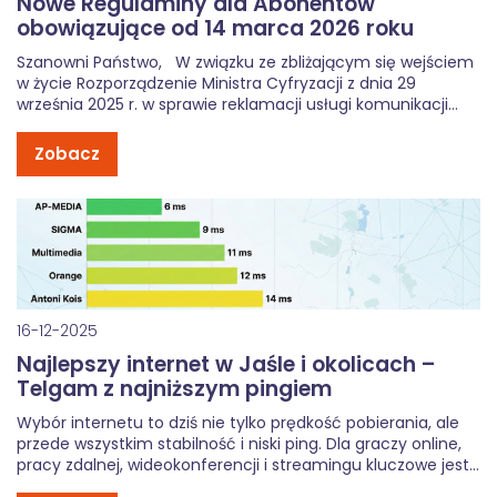
Nowe Regulaminy dla Abonentów
obowiązujące od 14 marca 2026 roku
Szanowni Państwo, W związku ze zbliżającym się wejściem
w życie Rozporządzenie Ministra Cyfryzacji z dnia 29
września 2025 r. w sprawie reklamacji usługi komunikacji
elektronicznej lub usługi fakultatywnego obciążania
rachunku (Dz.U. 2025, poz. 1371), oraz nowelizacji ustawy o
Zobacz
podatku od towarów i usług (Dz. […]
16-12-2025
Najlepszy internet w Jaśle i okolicach –
Telgam z najniższym pingiem
Wybór internetu to dziś nie tylko prędkość pobierania, ale
przede wszystkim stabilność i niski ping. Dla graczy online,
pracy zdalnej, wideokonferencji i streamingu kluczowe jest
szybkie i bezopóźnieniowe połączenie.Analiza dostępnych