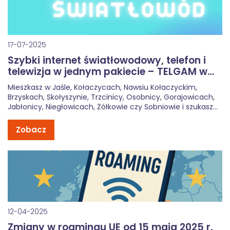
17-07-2025
Szybki internet światłowodowy, telefon i
telewizja w jednym pakiecie – TELGAM w
Jaśle i okolicach
Mieszkasz w Jaśle, Kołaczycach, Nawsiu Kołaczyckim,
Brzyskach, Skołyszynie, Trzcinicy, Osobnicy, Gorajowicach,
Jabłonicy, Niegłowicach, Żółkowie czy Sobniowie i szukasz
solidnego dostawcy internetu oraz usług
telekomunikacyjnych?TELGAM to lokalna firma z
Zobacz
doświadczeniem, która zapewnia nowoczesny internet
światłowodowy, telewizję cyfrową i telefon komórkowy –
wszystko w jednym, wygodnym pakiecie. […]
12-04-2025
Zmiany w roamingu UE od 15 maja 2025 r.