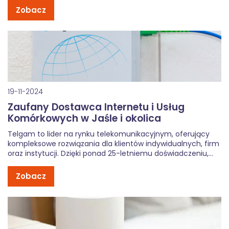
miesięcznie oferujemy: Nielimitowane rozmowy (NoLimit
Zobacz
VOICE) do wszystkich sieci, Nielimitowane […]
19-11-2024
Zaufany Dostawca Internetu i Usług
Komórkowych w Jaśle i okolica
Telgam to lider na rynku telekomunikacyjnym, oferujący
kompleksowe rozwiązania dla klientów indywidualnych, firm
oraz instytucji. Dzięki ponad 25-letniemu doświadczeniu,
lokalnej infrastrukturze i nowoczesnym technologiom,
zapewniamy najszybszy, bezpieczny i najtańszy internet
Zobacz
światłowodowy oraz usługi komórkowe na najwyższym
poziomie. Dostawca internetu światłowodowego – Jasło i
okolice Szukasz […]