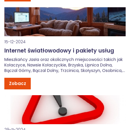
15-12-2024
Internet światłowodowy i pakiety usług
Mieszkańcy Jasła oraz okolicznych miejscowości takich jak
Kołaczyce, Nawsie Kołaczyckie, Brzyska, Lipnica Dolna,
Bączal Górny, Bączal Dolny, Trzcinica, Skołyszyn, Osobnica,
Niegłowice i Żółków mogą już teraz korzystać z
nowoczesnego, szybkiego internetu światłowodowego oraz
Zobacz
kompleksowych pakietów usług od Telgam. Oferujemy
stabilne łącze, nowoczesną telewizję cyfrową oraz […]
29-11-2024