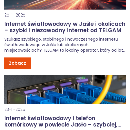
25-11-2025
Internet światłowodowy w Jaśle i okolicach
– szybki i niezawodny internet od TELGAM
Szukasz szybkiego, stabilnego i nowoczesnego internetu
światłowodowego w Jaśle lub okolicznych
miejscowościach? TELGAM to lokalny operator, który od lat
dostarcza internet, telewizję i telefonię mieszkańcom
regionu. Dzięki własnej infrastrukturze światłowodowej
Zobacz
zapewniamy wysoką jakość usług oraz krótkie czasy
realizacji. Nasza sieć obejmuje nie tylko Jasło, ale […]
23-11-2025
Internet światłowodowy i telefon
komórkowy w powiecie Jasło – szybciej,