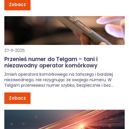
dostawców internetu w Jaśle i okolicach pokazuje
Zobacz
jednoznacznie: Telgam oferuje najniższy ping i jeden z […]
27-11-2025
Przenieś numer do Telgam – tani i
niezawodny operator komórkowy
Zmień operatora komórkowego na tańszego i bardziej
niezawodnego, nie rezygnując ze swojego numeru. W
Telgam przeniesiesz numer szybko, bezpiecznie i bez
zbędnych formalności. Dlaczego warto przenieść numer do
Telgam? Coraz więcej osób szuka taniego i niezawodnego
Zobacz
operatora komórkowego, który oferuje uczciwe warunki bez
ukrytych kosztów. […]