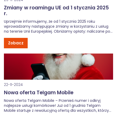
Zmiany w roamingu UE od 1 stycznia 2025
r.
Uprzejmie informujemy, że od 1 stycznia 2025 roku
wprowadzamy następujące zmiany w korzystaniu z usług
na terenie Unii Europejskiej. Obniżamy opłaty: naliczane po
wykorzystaniu limitu GB w roamingu międzynarodowym w
Strefie Euro. Nowa cena to 0,00692224 zł za 1 MB (7,09 zł za
Zobacz
GB tj. 1024 […]
22-11-2024
Nowa oferta Telgam Mobile
Nowa oferta Telgam Mobile – Przenieś numer i odkryj
najlepsze usługi komórkowe! Już od 1 grudnia Telgam
Mobile startuje z rewolucyjną ofertą dla wszystkich, którzy
przeniosą swój numer do naszej sieci! Za jedyne 14,90 zł