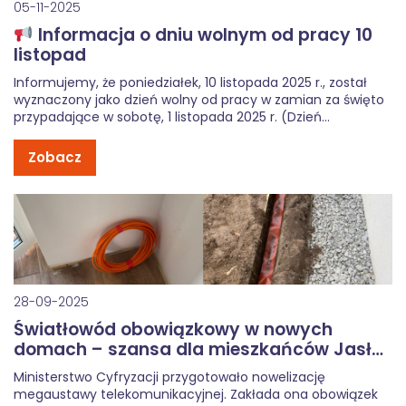
05-11-2025
Informacja o dniu wolnym od pracy 10
listopad
Informujemy, że poniedziałek, 10 listopada 2025 r., został
wyznaczony jako dzień wolny od pracy w zamian za święto
przypadające w sobotę, 1 listopada 2025 r. (Dzień
Wszystkich Świętych). W tym dniu biura TELGAM S.A. w Jaśle
i Wrocławiu będą nieczynne.Zgłoszenia dotyczące awarii
Zobacz
internetu światłowodowego, telefonii […]
28-09-2025
Światłowód obowiązkowy w nowych
domach – szansa dla mieszkańców Jasła i
okolic
Ministerstwo Cyfryzacji przygotowało nowelizację
megaustawy telekomunikacyjnej. Zakłada ona obowiązek