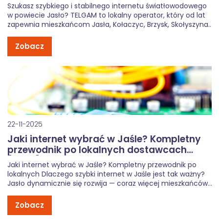
stabilniej, lokalnie
Szukasz szybkiego i stabilnego internetu światłowodowego
w powiecie Jasło? TELGAM to lokalny operator, który od lat
zapewnia mieszkańcom Jasła, Kołaczyc, Brzysk, Skołyszyna i
okolic niezawodne łącze światłowodowe oraz atrakcyjne
pakiety komórkowe. Dzięki nowoczesnej infrastrukturze
Zobacz
gwarantujemy: błyskawiczny internet światłowodowy do 1
Gb/s, stabilny zasięg usług komórkowych, […]
22-11-2025
Jaki internet wybrać w Jaśle? Kompletny
przewodnik po lokalnych dostawcach
[2025]
Jaki internet wybrać w Jaśle? Kompletny przewodnik po
lokalnych Dlaczego szybki internet w Jaśle jest tak ważny?
Jasło dynamicznie się rozwija — coraz więcej mieszkańców
pracuje zdalnie, uczy się online lub korzysta z rozrywki
cyfrowej. Stabilne łącze stało się standardem, a nie
Zobacz
luksusem. Dlatego wybór […]