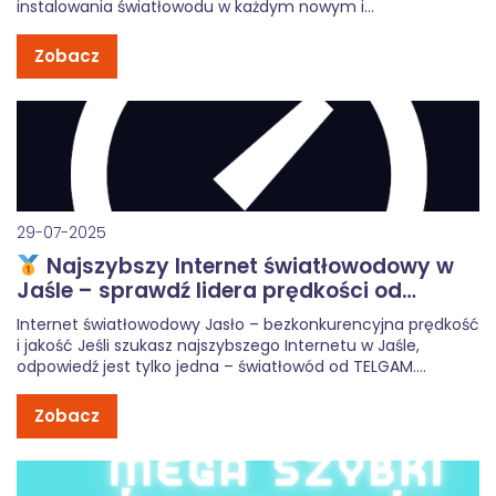
instalowania światłowodu w każdym nowym i
remontowanym domu jednorodzinnym. To dobra
wiadomość dla mieszkańców Jasła oraz pobliskich
Zobacz
miejscowości: Kołaczyce, Skołyszyn, Osobnica i Brzyska.
Dzięki zmianom dostęp do internetu światłowodowego
stanie się standardem, a nie dodatkowym luksusem. […]
29-07-2025
Najszybszy Internet światłowodowy w
Jaśle – sprawdź lidera prędkości od
TELGAM
Internet światłowodowy Jasło – bezkonkurencyjna prędkość
i jakość Jeśli szukasz najszybszego Internetu w Jaśle,
odpowiedź jest tylko jedna – światłowód od TELGAM.
Potwierdzają to dane o najniższym ping z platformy
SpeedTest.pl z lipca 2025 roku. TELGAM osiąga najwyższe
Zobacz
prędkości pobierania i najniższy ping wśród dostawców […]