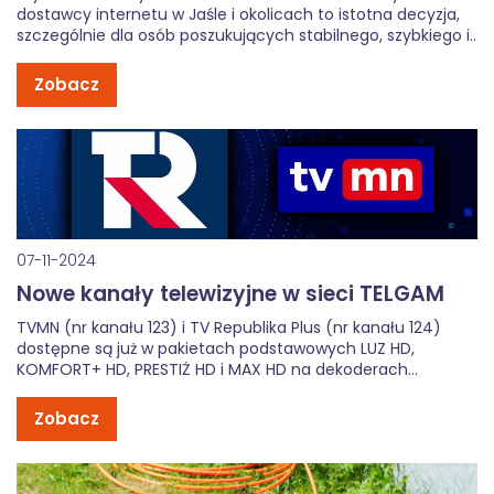
dostawcy internetu w Jaśle i okolicach to istotna decyzja,
szczególnie dla osób poszukujących stabilnego, szybkiego i
niezawodnego łącza. Zarówno mieszkańcy miasta, jak i
terenów podmiejskich mają różne opcje. Aby wybrać
Zobacz
najlepiej dopasowaną usługę, warto rozważyć kilka
kluczowych […]
07-11-2024
Nowe kanały telewizyjne w sieci TELGAM
TVMN (nr kanału 123) i TV Republika Plus (nr kanału 124)
dostępne są już w pakietach podstawowych LUZ HD,
KOMFORT+ HD, PRESTIŻ HD i MAX HD na dekoderach
KORBOX. Programy poszerzą portfolio kanałów
informacyjno-publicystycznych.
Zobacz