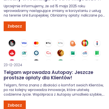
Uprzejmie informujemy, że od 15 maja 2025 roku
wprowadzamy następujące zmiany w korzystaniu z usług
na terenie Unii Europejskiej. Obniżamy opłaty: naliczane po
wykorzystaniu limitu GB w roamingu międzynarodowym w
Strefie Euro. Nowa cena to 0,00671744 zł za 1 MB (6,88 zł za
Zobacz
GB tj. 1024 […]
23-12-2024
Telgam wprowadza Autopay: Jeszcze
prostsze opłaty dla Klientów!
Telgam, firma znana z dbałości o komfort swoich Klientów,
po raz kolejny wprowadza innowacje, które ułatwią
codzienne życie. Współpraca z Autopay umożliwia szybkie,
wygodne i bezpieczne opłacanie rachunków. Dzięki nowym
funkcjom korzystanie z usług Telgam staje się jeszcze
Zobacz
prostsze. Czym jest Autopay i jakie korzyści […]