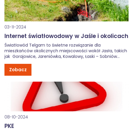
03-11-2024
Internet światłowodowy w Jaśle i okolicach
Światłowód Telgam to świetne rozwiązanie dla
mieszkańców okolicznych miejscowości wokół Jasła, takich
jak Gorajowice, Jareniówka, Kowalowy, Łaski – Sobniów
(które tworzą jedno sołectwo), Niegłowice, Osobnica,
Opacie, Trzcinica i Żółków. Dzięki światłowodowi mieszkańcy
Zobacz
zyskują dostęp do szybkiego i niezawodnego internetu,
który doskonale sprawdza się na terenach […]
08-10-2024
PKE